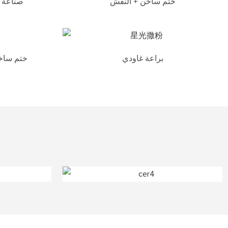
ختم ساخن + النقش
صناعة ا
براعة غاودي
ختم ساخن