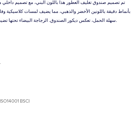
تم تصميم صندوق تغليف العطور هذا باللون البني، مع تصميم داخلي ه
بأنماط دقيقة باللونين الأخضر والذهبي، مما يضيف لمسات كلاسيكية وفاخ
سهلة الحمل، تعكس ديكور الصندوق. الزجاجة البيضاء تحتها تضيف النبل. كل شيء متناغم وموحد.
T
ISO14001 BSCI