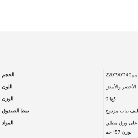
مم140*90*220
الحجم
الأخضر والأبيض
اللون
كغ0.1
الوزن
يف بباب مزدوج
نمط الصندوق
2.0 مم مثبت على ورق مطلي
المواد
بوزن 157 جم