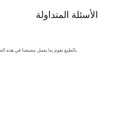
الأسئلة المتداولة
بالطبع نقوم به! يعمل مصنعنا في هذه الصناعة منذ أكثر من 20 عامًا ويمكننا ضمان الجودة ووقت التسليم.