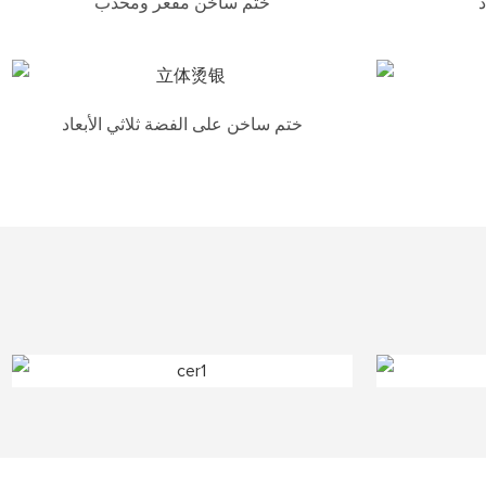
د
ختم ساخن مقعر ومحدب
ختم ساخن على الفضة ثلاثي الأبعاد