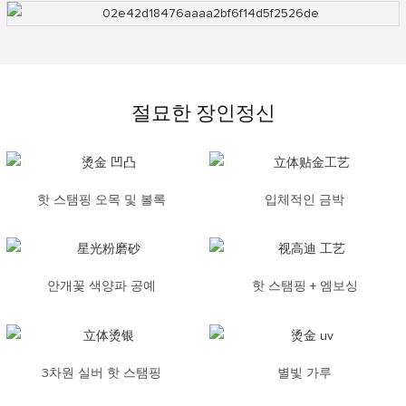
절묘한 장인정신
핫 스탬핑 오목 및 볼록
입체적인 금박
안개꽃 색양파 공예
핫 스탬핑 + 엠보싱
3차원 실버 핫 스탬핑
별빛 가루