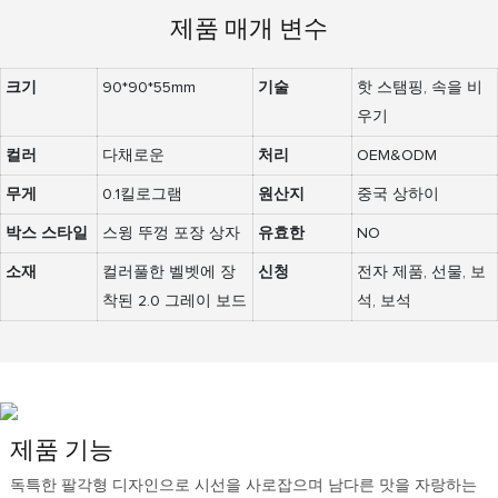
제품 매개 변수
크기
90*90*55mm
기술
핫 스탬핑, 속을 비
우기
컬러
다채로운
처리
OEM&ODM
무게
0.1킬로그램
원산지
중국 상하이
박스 스타일
스윙 뚜껑 포장 상자
유효한
NO
소재
컬러풀한 벨벳에 장
신청
전자 제품, 선물, 보
착된 2.0 그레이 보드
석, 보석
제품 기능
독특한 팔각형 디자인으로 시선을 사로잡으며 남다른 맛을 자랑하는