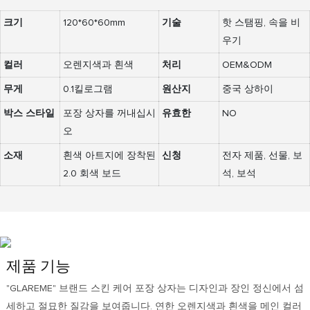
크기
120*60*60mm
기술
핫 스탬핑, 속을 비
우기
컬러
오렌지색과 흰색
처리
OEM&ODM
무게
0.1킬로그램
원산지
중국 상하이
박스 스타일
포장 상자를 꺼내십시
유효한
NO
오
소재
흰색 아트지에 장착된
신청
전자 제품, 선물, 보
2.0 회색 보드
석, 보석
제품 기능
"GLAREME" 브랜드 스킨 케어 포장 상자는 디자인과 장인 정신에서 섬
세하고 절묘한 질감을 보여줍니다. 연한 오렌지색과 흰색을 메인 컬러