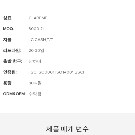
상표:
GLAREME
MOQ:
3000 개
지불:
LC,CASH,T/T
리드타임:
20-30일
출발 항구:
상하이
인증됨:
FSC ISO9001 ISO14001 BSCI
용량:
30K/월
ODM&OEM:
수락됨
제품 매개 변수