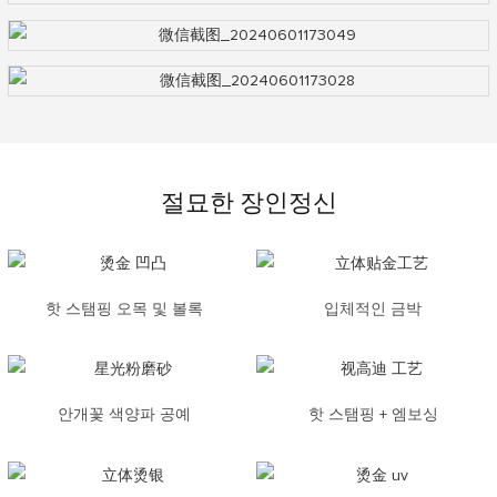
절묘한 장인정신
핫 스탬핑 오목 및 볼록
입체적인 금박
안개꽃 색양파 공예
핫 스탬핑 + 엠보싱