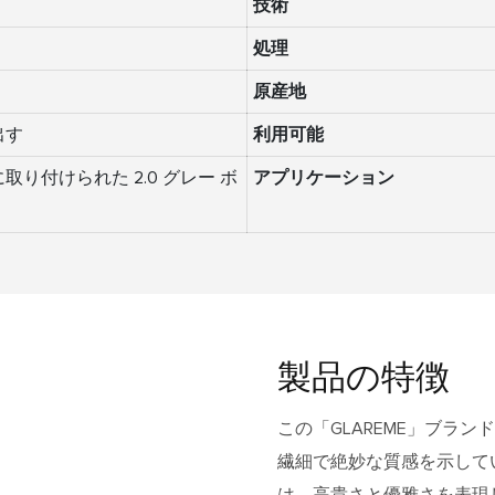
ん
技術
処理
原産地
出す
利用可能
取り付けられた 2.0 グレー ボ
アプリケーション
製品の特徴
この「GLAREME」ブラ
繊細で絶妙な質感を示して
は、高貴さと優雅さを表現