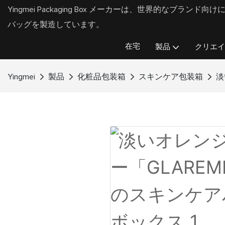
Yingmei Packaging Box メーカーは、世界的なブラ
バッグを製造しています。
在宅
製品
クリエイ
Yingmei
製品
化粧品包装箱
スキンケア包装箱
淡