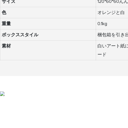
サイズ
120*60*60ん
色
オレンジと白
重量
0.1kg
ボックススタイル
梱包箱を引き
素材
白いアート紙に
ード