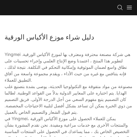
دليل شراء موزع الأكياس الورقية
Yingmei هي شركة مصنعة محترفة ومعترف بها لموزع الأكياس الورقية.
لتطوير هذا المنتج ، اعتمدنا وضع الإنتاج العلمي وإجراء تحسينات على
نطاق واسع لضمان الموثوقية وإمكانية التحكم في التكلفة. نتيجة لذلك ،
فإنه يتنافس مع غيره من حيث الأداء ، ويقدم مجموعة واسعة من آفاق
التطبيق للعملاء.
مصنوعة من مواد متفوقة مع التكنولوجيا الحديثة، يوصى بشدة بتصنيع علب
الهدايا. يتم اختباره على المعايير الدولية بدلاً من القواعد الوطنية. لطالما
كان التصميم يتبع مفهوم السعي من أجل الدرجة الأولى. فريق التصميم
من ذوي الخبرة يمكن أن تساعد بشكل أفضل لتلبية الاحتياجات المخصصة.
يتم قبول الشعار والتصميم الخاص بالعميل.
في Yingmei، يمكن للعملاء الحصول على موزع الأكياس الورقية
والمنتجات الأخرى مع خدمات مراعية ومفيدة. نحن نقدم المشورة بشأن
التخصيص الخاص بك ، مما يساعدك في الحصول على المنتجات المناسبة