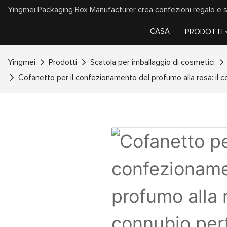
Yingmei Packaging Box Manufacturer crea confezioni regalo e sac
CASA
PRODOTTI
Yingmei
Prodotti
Scatola per imballaggio di cosmetici
Cofanetto per il confezionamento del profumo alla rosa: il co