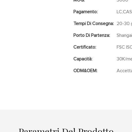
MOQ:
3000
Pagamento:
LC,CAS
Tempi Di Consegna:
20-30 g
Porto Di Partenza:
Shanga
Certificato:
FSC IS
Capacità:
30K/m
ODM&OEM:
Accett
Parametri Del Prodotto