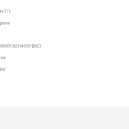
H,T/T
iorni
i
O9001 ISO14001 BSCI
ese
ato