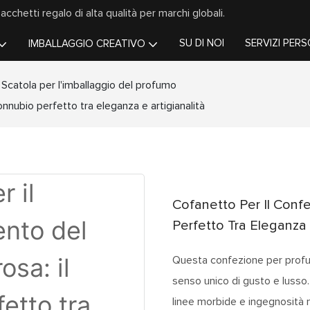
chetti regalo di alta qualità per marchi globali.
SU DI NOI
SERVIZI PERS
IMBALLAGGIO CREATIVO
Scatola per l'imballaggio del profumo
nnubio perfetto tra eleganza e artigianalità
Cofanetto Per Il Conf
Perfetto Tra Eleganza 
Questa confezione per profu
senso unico di gusto e lusso.
linee morbide e ingegnosità ne