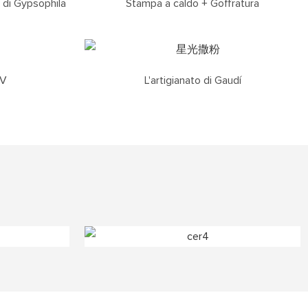
e di Gypsophila
Stampa a caldo + Goffratura
UV
L'artigianato di Gaudí