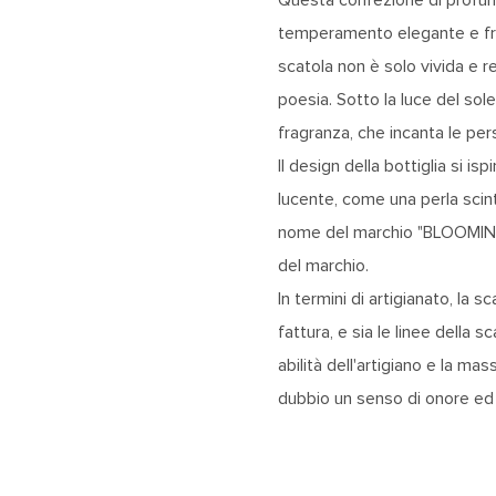
temperamento elegante e fresc
scatola non è solo vivida e 
poesia. Sotto la luce del so
fragranza, che incanta le per
Il design della bottiglia si isp
lucente, come una perla scinti
nome del marchio "BLOOMING" 
del marchio.
In termini di artigianato, la s
fattura, e sia le linee della s
abilità dell'artigiano e la ma
dubbio un senso di onore ed 