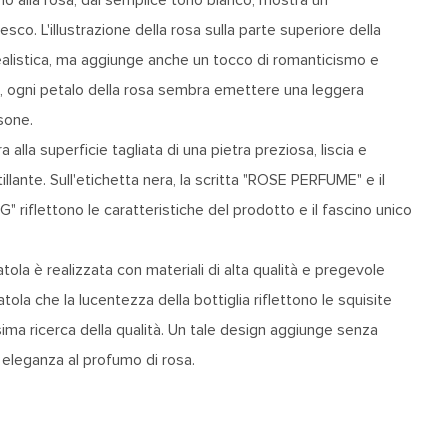
o. L'illustrazione della rosa sulla parte superiore della
realistica, ma aggiunge anche un tocco di romanticismo e
le, ogni petalo della rosa sembra emettere una leggera
sone.
ira alla superficie tagliata di una pietra preziosa, liscia e
llante. Sull'etichetta nera, la scritta "ROSE PERFUME" e il
riflettono le caratteristiche del prodotto e il fascino unico
catola è realizzata con materiali di alta qualità e pregevole
catola che la lucentezza della bottiglia riflettono le squisite
ssima ricerca della qualità. Un tale design aggiunge senza
eleganza al profumo di rosa.