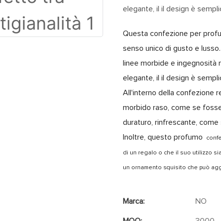
elegante, il il design è semp
Questa confezione per profu
senso unico di gusto e lusso.
linee morbide e ingegnosità ne
elegante, il il design è semp
All'interno della confezione 
morbido raso, come se fosse 
duraturo, rinfrescante, come 
Inoltre, questo profumo
conf
di un regalo o che il suo utilizzo 
un ornamento squisito che può agg
Marca:
NO