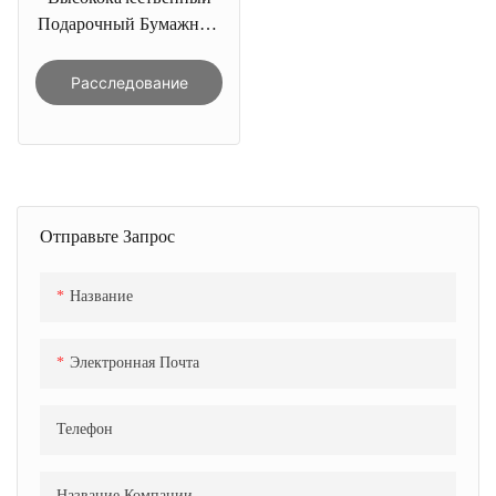
Подарочный Бумажный
Пакет DIOR Белого
Цвета С Тиснением
Расследование
Отправьте Запрос
Название
Электронная Почта
Телефон
Название Компании