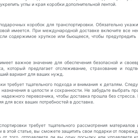
крепить углы и края коробки дополнительной лентой.
подарочных коробок для транспортировки. Обязательно укажи
аковой имеется. При международной доставке включите все
если содержимое хрупкое или бьющееся, чтобы предупредить
имеет важное значение для обеспечения безопасной и своев
а, который предлагает отслеживание, страхование и подтв
чший вариант для ваших нужд.
вки требует тщательного подхода и внимания к деталям. След
у назначения в целости и сохранности. Не забудьте выбрать 
ь надежного перевозчика, чтобы доставка прошла без стресса
 для всех ваших потребностей в доставке.
спортировки требует тщательного рассмотрения материалов 
в этой статье, вы сможете защитить свои подарки от повреж
о от того, отправляете ли вы одну посылку или управляете 