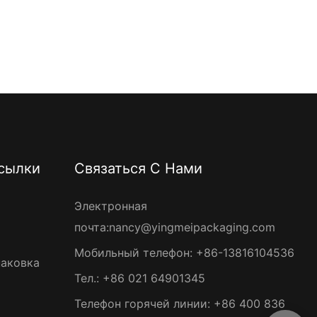
сылки
Связаться С Нами
Электронная
почта:
nancy@yingmeipackaging.com
Мобильный телефон: +86-13816104536
паковка
Тел.: +86 021 64901345
Телефон горячей линии: +86 400 836