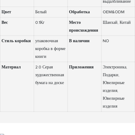
выдалбливание
Цвет
Белый
Обработка
OEM&ODM
Вес
0.1Кг
Место
Шанхай, Китай
происхождения
Стиль коробки
упаковочная
В наличии
NO
коробка в форме
книги
Материал
2.0 Серая
Приложения
Электроника,
художественная
Подарки,
бумага на доске
Ювелирные
изделия,
Ювелирные
изделия