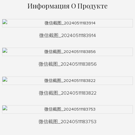
Информация О Продукте
微信截图_20240511183914
微信截图_20240511183856
微信截图_20240511183822
微信截图_20240511183753