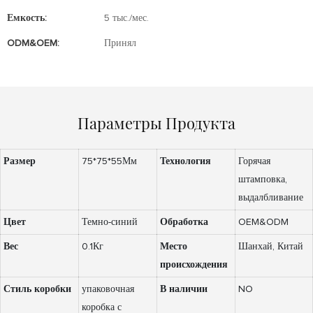
Емкость:
5 тыс./мес.
ODM&OEM:
Принял
Параметры Продукта
Размер
75*75*55Мм
Технология
Горячая
штамповка,
выдалбливание
Цвет
Темно-синий
Обработка
OEM&ODM
Вес
0.1Кг
Место
Шанхай, Китай
происхождения
Стиль коробки
упаковочная
В наличии
NO
коробка с