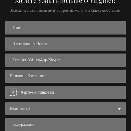
Хотите Узнать Больше О Yingmei?
Заполните свои данные и вопрос ниже, и мы свяжемся с вами.
Имя
Электронная Почта
Телефон/WhatsApp/Skype
Название Компании
Чертежи Упаковки
Количество
Содержание