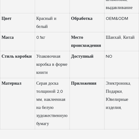
выдавливание
Цвет
Красный и
Обработка
OEM&ODM
белый
Масса
0.1кг
Место
Шанхай, Китай
происхождения
Стиль коробки
Упаковочная
Доступный
NO
коробка в форме
книги
Материал
Серая доска
Приложения
Электроника,
толщиной 2,0
Подарки,
мм, наклеенная
Ювелирные
на белую
изделия,
художественную
бумагу