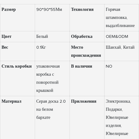
Размер
90*90*55Мм
Технология
Горячая
штамповка,
выдалбливание
Цвет
Белый
Обработка
OEM&ODM
Вес
0.1Кг
Место
Шанхай, Китай
происхождения
Стиль коробки
упаковочная
В наличии
NO
коробка с
поворотной
крышкой
Материал
Серая доска 2.0
Приложения
Электроника,
на белом
Подарки,
бархате
Ювелирные
изделия,
Ювелирные